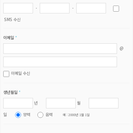
-
-
SMS 수신
이메일
*
@
이메일 수신
생년월일
*
년
월
일
양력
음력
예 : 2000년 1월 1일