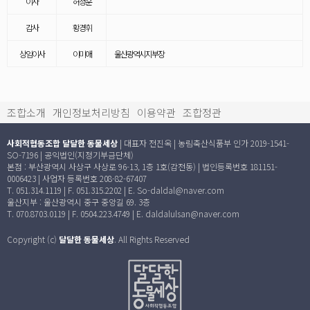
이사
허정훈
감사
황경휘
상임이사
이미애
울산광역시지부장
조합소개
개인정보처리방침
이용약관
조합정관
사회적협동조합 달달한 동물세상
| 대표자 전진옥 | 농림축산식품부 인가 2019-1541-
SO-7196 | 공익법인(지정기부금단체)
본점 : 부산광역시 사상구 사상로 96-13, 1층 1호(감전동) | 법인등록번호 181151-
0006423 | 사업자 등록번호 208-82-67407
T. 051.314.1119 | F. 051.315.2202 | E. So-daldal@naver.com
울산지부 : 울산광역시 중구 중앙길 69. 3층
T. 070.8703.0119 | F. 0504.223.4749 | E. daldalulsan@naver.com
Copyright (c)
달달한 동물세상
. All Rights Reserved