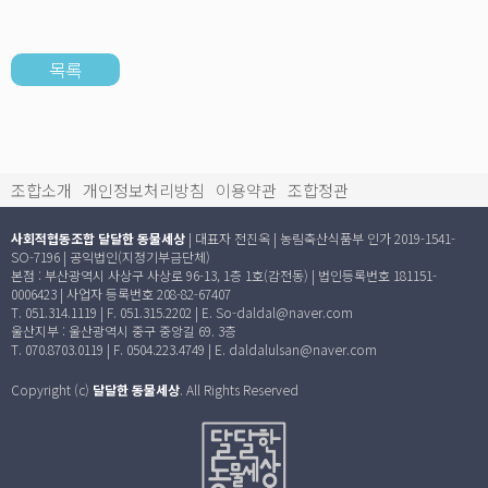
목록
조합소개
개인정보처리방침
이용약관
조합정관
사회적협동조합 달달한 동물세상
| 대표자 전진옥 | 농림축산식품부 인가 2019-1541-
SO-7196 | 공익법인(지정기부금단체)
본점 : 부산광역시 사상구 사상로 96-13, 1층 1호(감전동) | 법인등록번호 181151-
0006423 | 사업자 등록번호 208-82-67407
T. 051.314.1119 | F. 051.315.2202 | E. So-daldal@naver.com
울산지부 : 울산광역시 중구 중앙길 69. 3층
T. 070.8703.0119 | F. 0504.223.4749 | E. daldalulsan@naver.com
Copyright (c)
달달한 동물세상
. All Rights Reserved