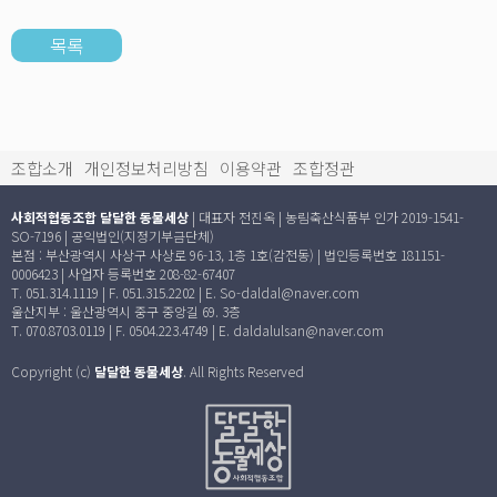
목록
조합소개
개인정보처리방침
이용약관
조합정관
사회적협동조합 달달한 동물세상
| 대표자 전진옥 | 농림축산식품부 인가 2019-1541-
SO-7196 | 공익법인(지정기부금단체)
본점 : 부산광역시 사상구 사상로 96-13, 1층 1호(감전동) | 법인등록번호 181151-
0006423 | 사업자 등록번호 208-82-67407
T. 051.314.1119 | F. 051.315.2202 | E. So-daldal@naver.com
울산지부 : 울산광역시 중구 중앙길 69. 3층
T. 070.8703.0119 | F. 0504.223.4749 | E. daldalulsan@naver.com
Copyright (c)
달달한 동물세상
. All Rights Reserved